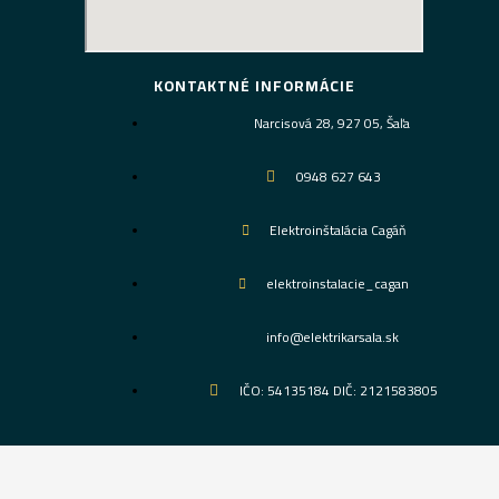
KONTAKTNÉ INFORMÁCIE
Narcisová 28, 927 05, Šaľa
0948 627 643
Elektroinštalácia Cagáň
elektroinstalacie_cagan
info@elektrikarsala.sk
IČO: 54135184 DIČ: 2121583805